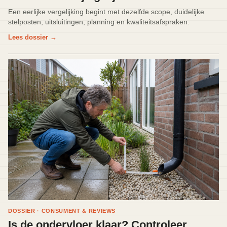
Een eerlijke vergelijking begint met dezelfde scope, duidelijke
stelposten, uitsluitingen, planning en kwaliteitsafspraken.
Lees dossier
→
DOSSIER · CONSUMENT & REVIEWS
Is de ondervloer klaar? Controleer