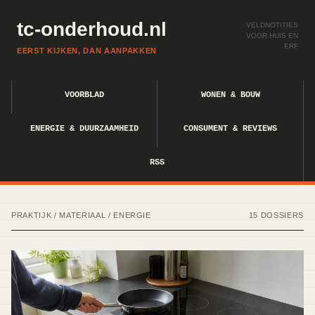
tc-onderhoud.nl
VELDNOTITIES
VOOR HUIS EN
ERF
EERST KIJKEN, DAN AANPAKKEN
EDITIE 2026
VOORBLAD
WONEN & BOUW
ENERGIE & DUURZAAMHEID
CONSUMENT & REVIEWS
RSS
PRAKTIJK / MATERIAAL / ENERGIE
15 DOSSIERS