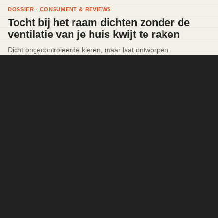
DOSSIER · CONSUMENT & REVIEWS
Tocht bij het raam dichten zonder de
ventilatie van je huis kwijt te raken
Dicht ongecontroleerde kieren, maar laat ontworpen
ventilatieroutes en doorstroming bewust functioneren.
Lees dossier
→