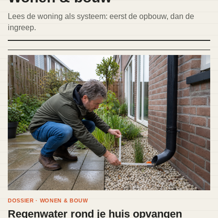
Lees de woning als systeem: eerst de opbouw, dan de
ingreep.
DOSSIER · WONEN & BOUW
Regenwater rond je huis opvangen